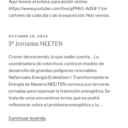
Aquí teneis el enlace para asistir online:
https://www.youtube.com/live/gPHIr1-AdS8 Y los
carteles de cada día y de la exposición: Nos vemos.
PUBLICADO
OCTUBRE 10, 2024
EL
3ª Jornadas NEETEN
Crecer decreciendo, lo que nadie cuenta… La
coordinadora de colectivos contra el modelo de
desarrollo de grandes polígonos renovables
Nafarroako Energia Eraldatzen / Transformando la
Energia de Navarra NEE/TEN convoca sus terceras
jornadas para repensar la transición energética. Se
trata de unos encuentros en los que se podrá
reflexionar sobre el problema energético y la …
«3ª
Continuar leyendo
Jornadas