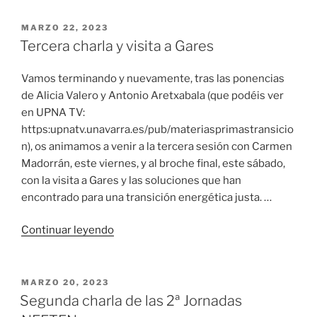
NEETEN»
PUBLICADO
MARZO 22, 2023
EL
Tercera charla y visita a Gares
Vamos terminando y nuevamente, tras las ponencias
de Alicia Valero y Antonio Aretxabala (que podéis ver
en UPNA TV:
https:upnatv.unavarra.es/pub/materiasprimastransicio
n), os animamos a venir a la tercera sesión con Carmen
Madorrán, este viernes, y al broche final, este sábado,
con la visita a Gares y las soluciones que han
encontrado para una transición energética justa. …
«Tercera
Continuar leyendo
charla
y
visita
PUBLICADO
MARZO 20, 2023
EL
a
Segunda charla de las 2ª Jornadas
Gares»