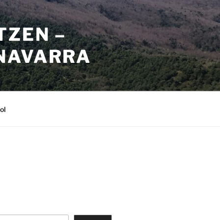
TZEN –
NAVARRA
ol