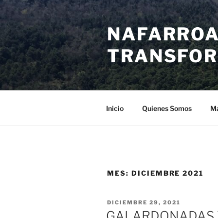
Saltar
al
NAFARROA
contenido
TRANSFOR
Inicio
Quienes Somos
Ma
MES:
DICIEMBRE 2021
PUBLICADO
DICIEMBRE 29, 2021
EL
GALARDONADAS 