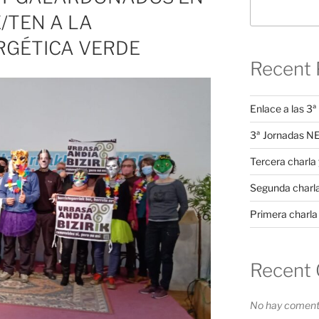
/TEN A LA
RGÉTICA VERDE
Recent 
Enlace a las 
3ª Jornadas 
Tercera charla 
Segunda charl
Primera charla
Recent
No hay comenta