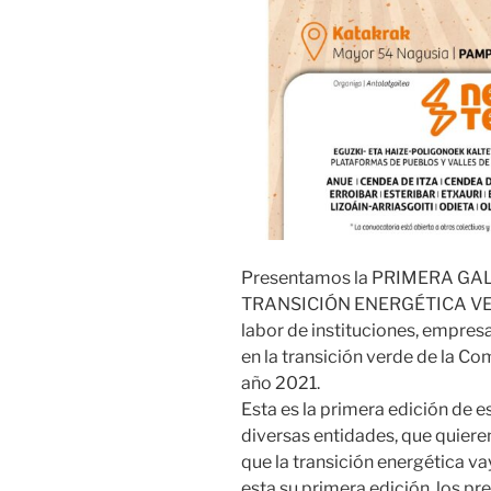
Presentamos la PRIMERA GA
TRANSICIÓN ENERGÉTICA VERD
labor de instituciones, empres
en la transición verde de la C
año 2021.
Esta es la primera edición de
diversas entidades, que quiere
que la transición energética va
esta su primera edición, los pr