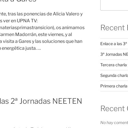
, tras las ponencias de Alicia Valero y
s ver en UPNA TV:
Recent 
materiasprimastransicion), os animamos
 Carmen Madorrán, este viernes, y al
a visita a Gares y las soluciones que han
Enlace a las 
 energética justa. …
3ª Jornadas 
Tercera charla 
Segunda charl
Primera charla
 las 2ª Jornadas NEETEN
Recent
No hay comenta