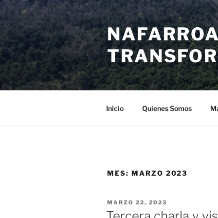
Saltar
al
NAFARROA
contenido
TRANSFOR
Inicio
Quienes Somos
Ma
MES:
MARZO 2023
PUBLICADO
MARZO 22, 2023
EL
Tercera charla y vi