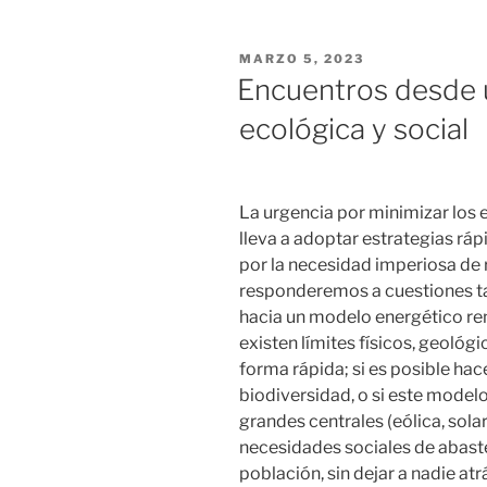
PUBLICADO
MARZO 5, 2023
EL
Encuentros desde un
ecológica y social
La urgencia por minimizar los 
lleva a adoptar estrategias ráp
por la necesidad imperiosa de 
responderemos a cuestiones tal
hacia un modelo energético reno
existen límites físicos, geológ
forma rápida; si es posible hace
biodiversidad, o si este modelo
grandes centrales (eólica, solar,
necesidades sociales de abast
población, sin dejar a nadie atr