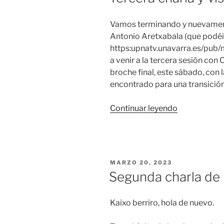
Vamos terminando y nuevamente
Antonio Aretxabala (que podéi
https:upnatv.unavarra.es/pub/
a venir a la tercera sesión con
broche final, este sábado, con l
encontrado para una transición
«Tercera
Continuar leyendo
charla
y
visita
a
PUBLICADO
MARZO 20, 2023
Gares»
EL
Segunda charla de
Kaixo berriro, hola de nuevo.