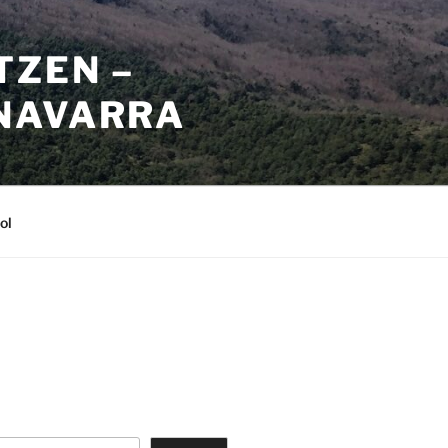
TZEN –
NAVARRA
ol