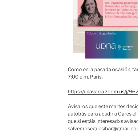
Como en la pasada ocasión, ta
7:00 p.m. Paris.
https://unavarra.zoom.us/j/
Avisaros que este martes deci
autobús para acudir a Gares e
que si estáis interesadxs avisad
salvemoseguesibar@gmail.com 