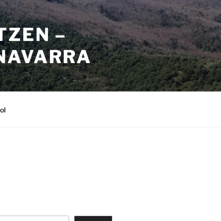
TZEN –
NAVARRA
ol