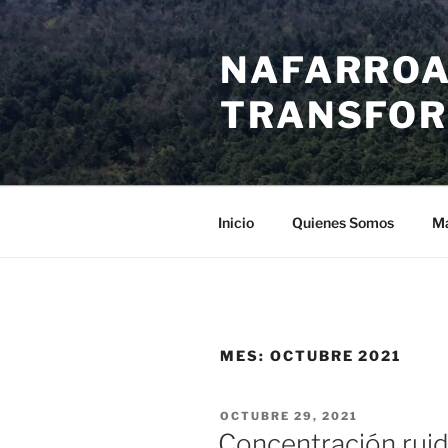
Saltar
al
NAFARROA
contenido
TRANSFOR
Inicio
Quienes Somos
Ma
MES:
OCTUBRE 2021
PUBLICADO
OCTUBRE 29, 2021
EL
Concentración ruid