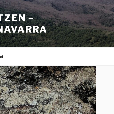
TZEN –
NAVARRA
ol