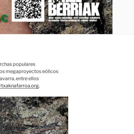
rchas populares
e los megaproyectos eólicos
varra, entre ellos
txaknafarroa.org
.