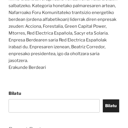
salbatzeko. Kategoria honetako palmaresaren artean,
Nafarroako Foru Komunitateko trantsizio energetiko
berdean (ordena alfabetikoan) liderrak diren enpresak
zeuden: Acciona, Forestalia, Green Capital Power,
Mtorres, Red Electrica Española, Sacyr eta Solaria.
Enpresa Berdearen saria Red Electrica Españolak
irabazi du. Enpresaren izenean, Beatriz Corredor,
enpresako presidentea, igo da oholtzara saria
jasotzera.
Erakunde Berdeari
Bilatu
Bilatu