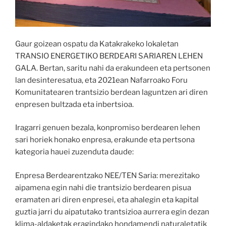
Gaur goizean ospatu da Katakrakeko lokaletan
TRANSIO ENERGETIKO BERDEARI SARIAREN LEHEN
GALA. Bertan, saritu nahi da erakundeen eta pertsonen
lan desinteresatua, eta 2021ean Nafarroako Foru
Komunitatearen trantsizio berdean laguntzen ari diren
enpresen bultzada eta inbertsioa.
Iragarri genuen bezala, konpromiso berdearen lehen
sari horiek honako enpresa, erakunde eta pertsona
kategoria hauei zuzenduta daude:
Enpresa Berdearentzako NEE/TEN Saria: merezitako
aipamena egin nahi die trantsizio berdearen pisua
eramaten ari diren enpresei, eta ahalegin eta kapital
guztia jarri du aipatutako trantsizioa aurrera egin dezan
klima-aldaketak eragindako hondamendi naturaletatik