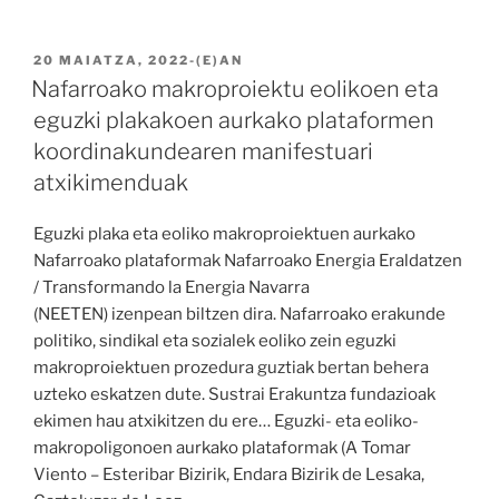
BIDALIA
20 MAIATZA, 2022
-(E)AN
Nafarroako makroproiektu eolikoen eta
eguzki plakakoen aurkako plataformen
koordinakundearen manifestuari
atxikimenduak
Eguzki plaka eta eoliko makroproiektuen aurkako
Nafarroako plataformak Nafarroako Energia Eraldatzen
/ Transformando la Energia Navarra
(NEETEN) izenpean biltzen dira. Nafarroako erakunde
politiko, sindikal eta sozialek eoliko zein eguzki
makroproiektuen prozedura guztiak bertan behera
uzteko eskatzen dute. Sustrai Erakuntza fundazioak
ekimen hau atxikitzen du ere… Eguzki- eta eoliko-
makropoligonoen aurkako plataformak (A Tomar
Viento – Esteribar Bizirik, Endara Bizirik de Lesaka,