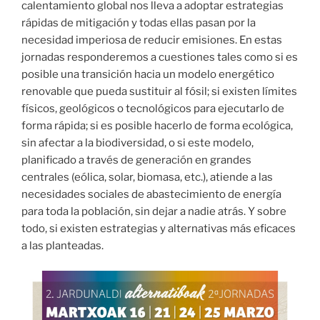
calentamiento global nos lleva a adoptar estrategias
rápidas de mitigación y todas ellas pasan por la
necesidad imperiosa de reducir emisiones. En estas
jornadas responderemos a cuestiones tales como si es
posible una transición hacia un modelo energético
renovable que pueda sustituir al fósil; si existen límites
físicos, geológicos o tecnológicos para ejecutarlo de
forma rápida; si es posible hacerlo de forma ecológica,
sin afectar a la biodiversidad, o si este modelo,
planificado a través de generación en grandes
centrales (eólica, solar, biomasa, etc.), atiende a las
necesidades sociales de abastecimiento de energía
para toda la población, sin dejar a nadie atrás. Y sobre
todo, si existen estrategias y alternativas más eficaces
a las planteadas.