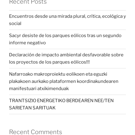
Recent Posts
Encuentros desde una mirada plural, crítica, ecológica y
social
Sacyr desiste de los parques eólicos tras un segundo
informe negativo
Declaración de impacto ambiental desfavorable sobre
los proyectos de los parques eólicos!!!
Nafarroako makroproiektu eolikoen eta eguzki
plakakoen aurkako plataformen koordinakundearen
manifestuari atxikimenduak
TRANTSIZIO ENERGETIKO BERDEAREN NEE/TEN
SARIETAN SARITUAK
Recent Comments