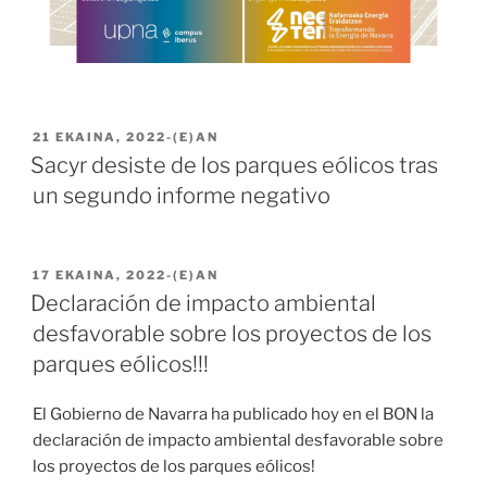
BIDALIA
21 EKAINA, 2022
-(E)AN
Sacyr desiste de los parques eólicos tras
un segundo informe negativo
BIDALIA
17 EKAINA, 2022
-(E)AN
Declaración de impacto ambiental
desfavorable sobre los proyectos de los
parques eólicos!!!
El Gobierno de Navarra ha publicado hoy en el BON la
declaración de impacto ambiental desfavorable sobre
los proyectos de los parques eólicos!