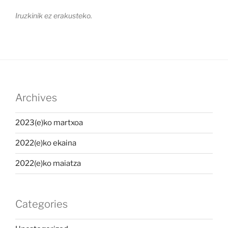
Iruzkinik ez erakusteko.
Archives
2023(e)ko martxoa
2022(e)ko ekaina
2022(e)ko maiatza
Categories