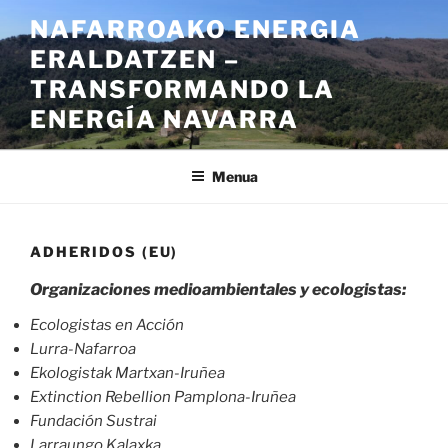
Joan
NAFARROAKO ENERGIA
edukira
ERALDATZEN –
TRANSFORMANDO LA
ENERGÍA NAVARRA
Menua
ADHERIDOS (EU)
Organizaciones medioambientales y ecologistas:
Ecologistas en Acción
Lurra-Nafarroa
Ekologistak Martxan-Iruñea
Extinction Rebellion Pamplona-Iruñea
Fundación Sustrai
Larraungo Kalaxka